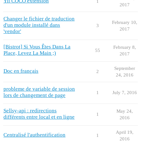
Yii COCO extension
1
2017
Changer le fichier de traduction
February 10,
d'un module installé dans
3
2017
'vendor'
[Bistrot] Si Vous Êtes Dans La
February 8,
55
Place, Levez La Main ;)
2017
September
Doc en français
2
24, 2016
probleme de variable de session
1
July 7, 2016
lors de changement de page
Sellsy-api : redirections
May 24,
1
différents entre local et en ligne
2016
April 19,
Centralisé l'authentification
1
2016