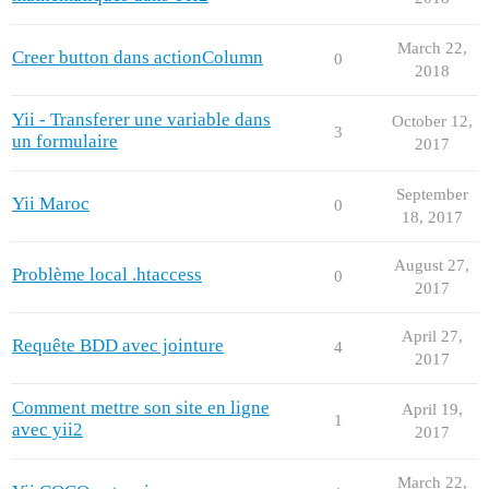
March 22,
Creer button dans actionColumn
0
2018
Yii - Transferer une variable dans
October 12,
3
un formulaire
2017
September
Yii Maroc
0
18, 2017
August 27,
Problème local .htaccess
0
2017
April 27,
Requête BDD avec jointure
4
2017
Comment mettre son site en ligne
April 19,
1
avec yii2
2017
March 22,