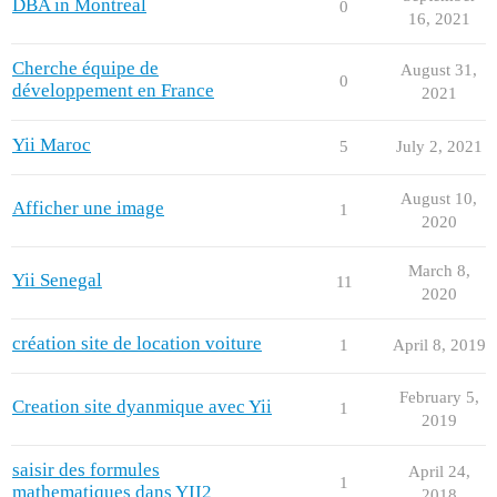
DBA in Montreal
0
16, 2021
Cherche équipe de
August 31,
0
développement en France
2021
Yii Maroc
5
July 2, 2021
August 10,
Afficher une image
1
2020
March 8,
Yii Senegal
11
2020
création site de location voiture
1
April 8, 2019
February 5,
Creation site dyanmique avec Yii
1
2019
saisir des formules
April 24,
1
mathematiques dans YII2
2018