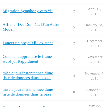
April 11,
Migration Symphony vers Yii
2
2016
Afficher Des Données D'un Autre
January 28,
5
Model
2016
December
Lancer un projet Yii2 existant
2
19, 2015
Comment apprendre le frame
November
5
word yii Rappidment
16, 2015
mise a jour instantannee dune
November 4,
4
liste de donnees dans la base
2015
mise a jour instantannee dune
October 30,
0
liste de donnees dans la base
2015
May 22,